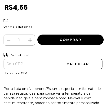
R$4,65
Ver mais detalhes
ALTERAR CEP
Entregas para o CEP:
Meios de envio
CALCULAR
Não sei meu CEP
Porta Lata em Neoprene/Espuma especial em formato de
camisa regata, ideal para conservar a temperatura da
bebida, não gela e nem molhar a mão. Flexível e com
costura resistente, podendo ser totalmente personalizado.