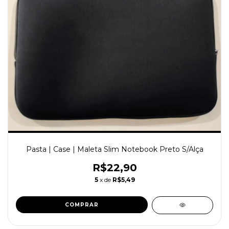
Pasta | Case | Maleta Slim Notebook Preto S/Alça
R$22,90
5
x de
R$5,49
COMPRAR