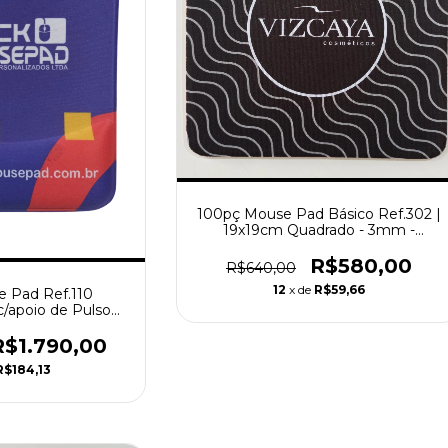
100pç Mouse Pad Básico Ref.302 |
19x19cm Quadrado - 3mm -
Personalizado
R$580,00
R$640,00
12
x de
R$59,66
 Pad Ref.110
c/apoio de Pulso
gonômico
R$1.790,00
R$184,13