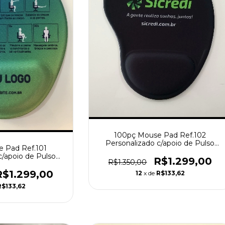
100pç Mouse Pad Ref.102
Personalizado c/apoio de Pulso
 Pad Ref.101
Ergonômico
c/apoio de Pulso
R$1.299,00
R$1.350,00
nômico
R$1.299,00
12
x de
R$133,62
R$133,62