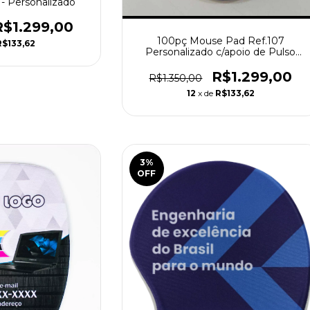
 - Personalizado
R$1.299,00
100pç Mouse Pad Ref.107
R$133,62
Personalizado c/apoio de Pulso
Ergonômico
R$1.299,00
R$1.350,00
12
x de
R$133,62
3
%
OFF