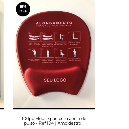
15
%
OFF
100pç Mouse pad com apoio de
pulso - Ref.104 | Ambidestro |
Ergonômico | Personalizado