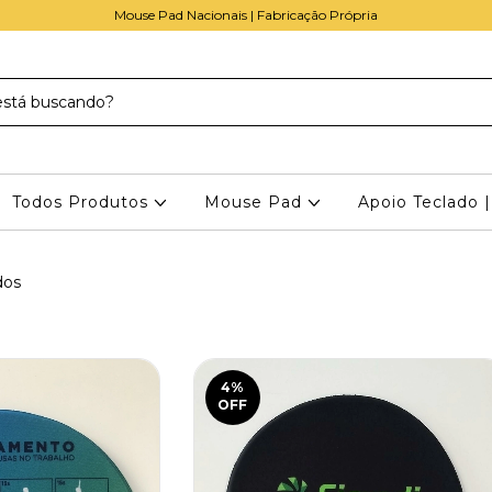
Mouse Pad Nacionais | Fabricação Própria
Todos Produtos
Mouse Pad
Apoio Teclado 
dos
4
%
OFF