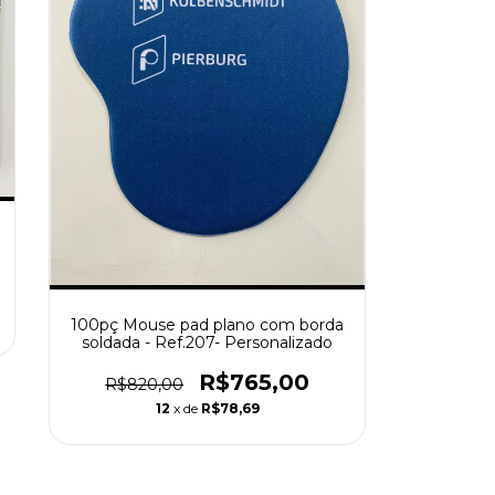
100pç Mouse pad plano com borda
soldada - Ref.207- Personalizado
R$765,00
R$820,00
12
x de
R$78,69