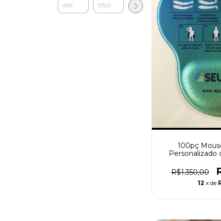
100pç Mouse
Personalizado 
Ergo
R$1.350,00
12
x de