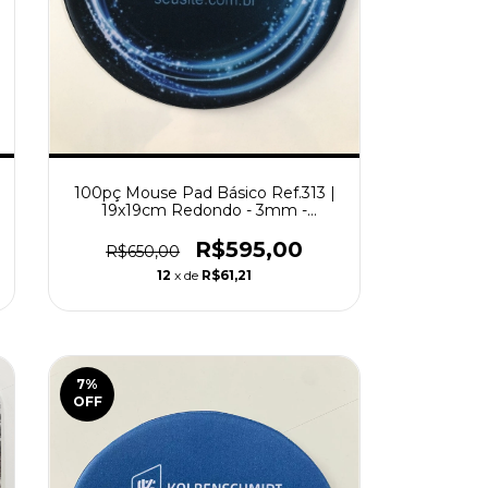
100pç Mouse Pad Básico Ref.313 |
19x19cm Redondo - 3mm -
Personalizado
R$595,00
R$650,00
12
x de
R$61,21
7
%
OFF