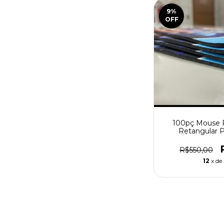
9
%
OFF
100pç Mouse 
Retangular P
R$550,00
12
x de