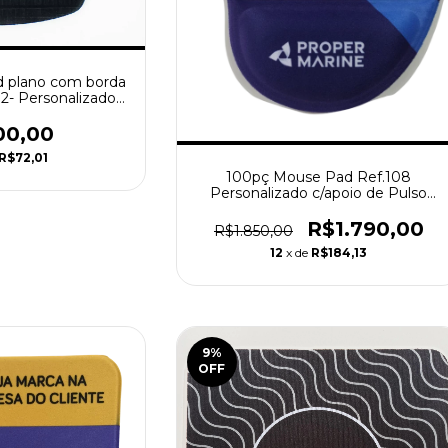
 plano com borda
02- Personalizado
logomarca
00,00
R$72,01
100pç Mouse Pad Ref.108
Personalizado c/apoio de Pulso
20mm Ergonômico
R$1.790,00
R$1.850,00
12
x de
R$184,13
9
%
OFF