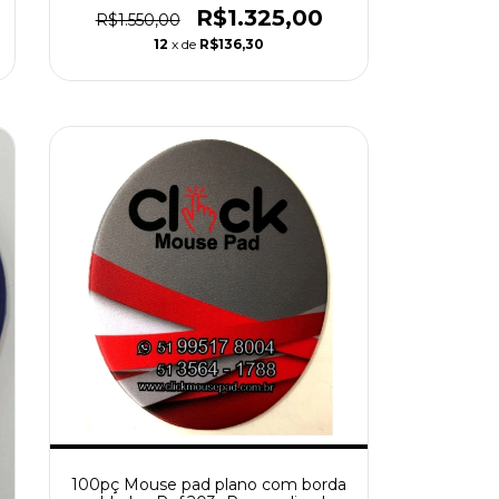
R$1.325,00
R$1.550,00
12
x de
R$136,30
100pç Mouse pad plano com borda