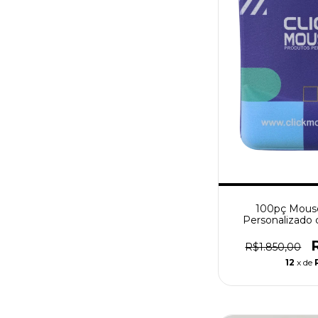
100pç Mouse
Personalizado 
20mm Er
R$1.850,00
12
x de