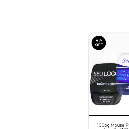
4
%
OFF
100pç Mouse P