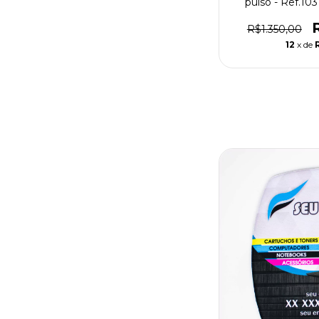
pulso - Ref.103
R$1.350,00
12
x de