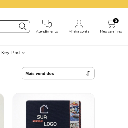
0
Atendimento
Minha conta
Meu carrinho
| Key Pad