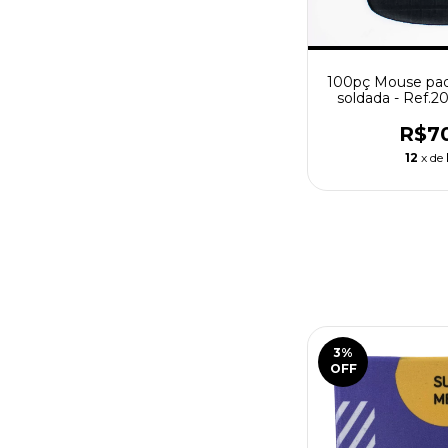
100pç Mouse pad
soldada - Ref.2
com sua 
R$7
12
x de
3
%
OFF