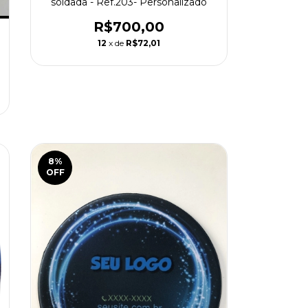
soldada - Ref.203- Personalizado
R$700,00
12
x de
R$72,01
8
%
OFF