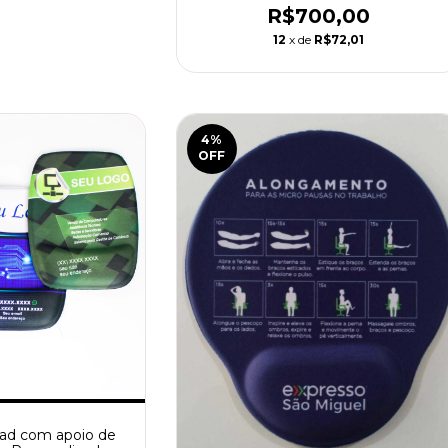
R$700,00
12
x de
R$72,01
4
%
OFF
ad com apoio de