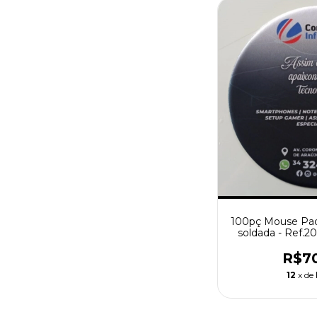
100pç Mouse Pad
soldada - Ref.2
R$7
12
x de