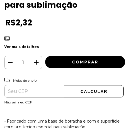
para sublimação
R$2,32
Ver mais detalhes
ALTERAR CEP
Entregas para o CEP:
Meios de envio
CALCULAR
Não sei meu CEP
- Fabricado com uma base de borracha e com a superfície
com um tecido especial para sublimação.