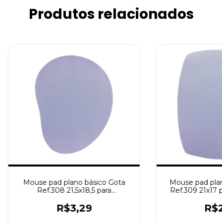
Produtos relacionados
Mouse pad plano básico Gota
Mouse pad plan
Ref.308 21,5x18,5 para
Ref.309 21x17 
sublimação
R$3,29
R$2