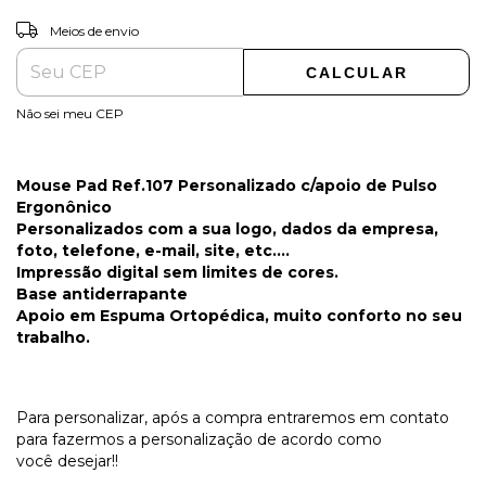
ALTERAR CEP
Entregas para o CEP:
Meios de envio
CALCULAR
Não sei meu CEP
Mouse Pad Ref.107 Personalizado c/apoio de Pulso
Ergonônico
Personalizados com a sua logo, dados da empresa,
foto, telefone, e-mail, site, etc....
Impressão digital sem limites de cores.
Base antiderrapante
Apoio em Espuma Ortopédica, muito conforto no seu
trabalho.
Para personalizar, após a compra entraremos em contato
para fazermos a personalização de acordo como
você desejar!!