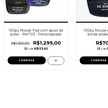
100pç Mouse Pad com apoio de
100pç Mouse 
pulso - Ref.103 - Personalizado
borda soldad
Personaliz
logo
R$1.299,00
R$70
R$1.350,00
12
x de
R$133,62
12
x de