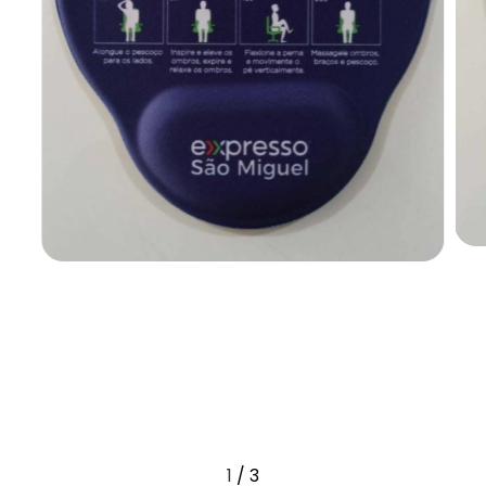
1
/
3